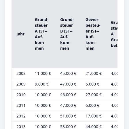
Grund­
Grund­
Ge­wer­
Grund­
steu­er
steu­er
be­steu­
steu­er
A IST-­
B IST-­
er IST-­
Jahr
A
Auf­
Auf­
Auf­
Grund­
kom­
kom­
kom­
be­trag
men
men
men
2008
11.000 €
45.000 €
21.000 €
4.000 €
2009
9.000 €
47.000 €
6.000 €
4.000 €
2010
10.000 €
46.000 €
27.000 €
4.000 €
2011
10.000 €
47.000 €
6.000 €
4.000 €
2012
10.000 €
51.000 €
17.000 €
4.000 €
2013
10.000 €
53.000 €
44.000 €
4.000 €