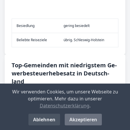
Be­sied­lung
gering besiedelt
Be­lieb­te Rei­se­zie­le
übrig. Schleswig-Holstein
Top-­Ge­mein­den mit nied­rig­stem Ge­
wer­be­steu­er­he­be­satz in Deutsch­
land
Wir verwenden Cookies, um unsere Webseite zu
Langenwolschendorf
optimieren. Mehr dazu in unserer
Aktueller Hebesatz: 200 %
Datenschutzerklärung
.
Standort-Informationen aufrufen
Ablehnen
Akzeptieren
Großbockedra