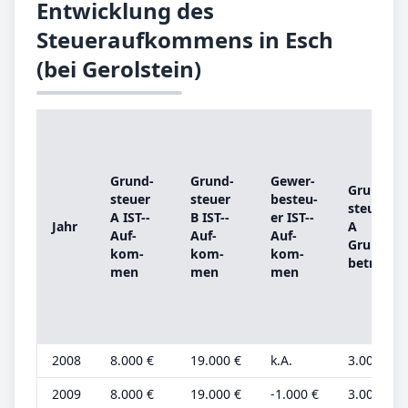
Entwicklung des
Steueraufkommens in Esch
(bei Gerolstein)
Grund­
Grund­
Ge­wer­
Grund­
steu­er
steu­er
be­steu­
steu­er
A IST-­
B IST-­
er IST-­
Jahr
A
Auf­
Auf­
Auf­
Grund­
kom­
kom­
kom­
be­trag
men
men
men
2008
8.000 €
19.000 €
k.A.
3.000 €
2009
8.000 €
19.000 €
-1.000 €
3.000 €