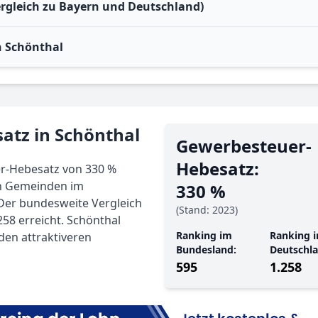
ergleich zu Bayern und Deutschland)
 Schönthal
atz in Schönthal
Gewerbe­steuer-
Hebe­satz:
r-Hebesatz von 330 %
ren Gemeinden im
330 %
 Der bundesweite Vergleich
(Stand: 2023)
258 erreicht. Schönthal
Ranking im
Ranking i
 den attraktiveren
Bundesland:
Deutschla
595
1.258