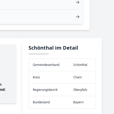
Schönthal im Detail
Gemeinde­verband
Schönthal
Kreis
Cham
n
nd:
Re­gier­ungs­bezirk
Oberpfalz
Bundes­land
Bayern