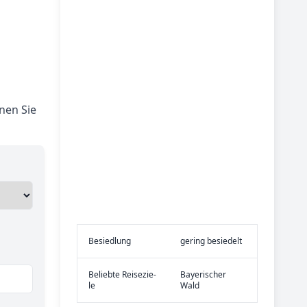
nen Sie
Be­sied­lung
gering besiedelt
Be­lieb­te Rei­se­zie­
Bayerischer
le
Wald