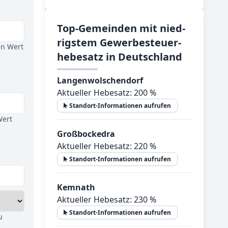
Top-­Ge­mein­den mit nied­
rig­stem Ge­wer­be­steu­er­
en Wert
he­be­satz in Deutsch­land
Langenwolschendorf
Aktueller Hebesatz: 200 %
Standort-Informationen aufrufen
Wert
Großbockedra
Aktueller Hebesatz: 220 %
Standort-Informationen aufrufen
Kemnath
Aktueller Hebesatz: 230 %
Standort-Informationen aufrufen
u