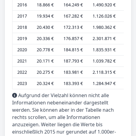
2016
18.866 €
164.249 €
1.490.920 €
6.289
2017
19.934 €
167.282 €
1.126.026 €
6.645
2018
20.430 €
172.313 €
1.980.362 €
6.590
2019
20.336 €
176.857 €
2.301.871 €
6.560
2020
20.778 €
184.815 €
1.835.931 €
6.703
2021
20.171 €
187.793 €
1.039.782 €
6.507
2022
20.275 €
183.981 €
2.118.315 €
6.540
2023
20.324 €
183.393 €
1.284.947 €
6.556
Aufgrund der Vielzahl können nicht alle
Informationen nebeneinander dargestellt
werden. Sie können aber in der Tabelle nach
rechts scrollen, um alle Informationen
anzuzeigen. Weiter liegen die Werte bis
einschließlich 2015 nur gerundet auf 1.000er-