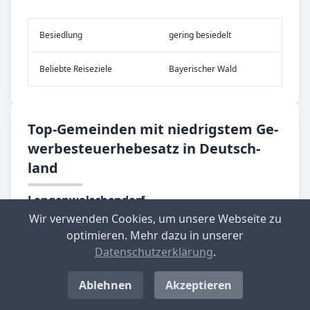
Be­sied­lung
gering besiedelt
Be­lieb­te Rei­se­zie­le
Bayerischer Wald
Top-­Ge­mein­den mit nied­rig­stem Ge­
wer­be­steu­er­he­be­satz in Deutsch­
land
Langenwolschendorf
Aktueller Hebesatz: 200 %
Wir verwenden Cookies, um unsere Webseite zu
optimieren. Mehr dazu in unserer
Standort-Informationen aufrufen
Datenschutzerklärung
.
Großbockedra
Ablehnen
Akzeptieren
Aktueller Hebesatz: 220 %
Standort-Informationen aufrufen