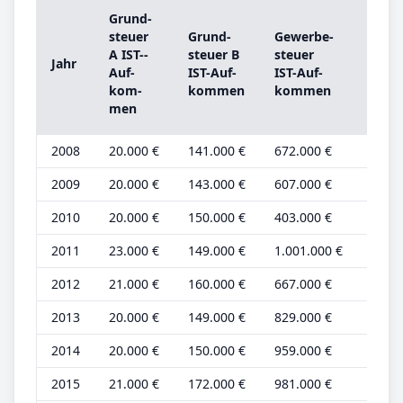
Grund­
Grun
steu­er
Grund­
Ge­wer­be­
steu­
A IST-­
steu­er B
steu­er
Jahr
A
Auf­
IST-­Auf­
IST-­Auf­
Grun
kom­
kom­men
kom­men
be­tr
men
2008
20.000 €
141.000 €
672.000 €
7.000
2009
20.000 €
143.000 €
607.000 €
7.000
2010
20.000 €
150.000 €
403.000 €
7.000
2011
23.000 €
149.000 €
1.001.000 €
8.000
2012
21.000 €
160.000 €
667.000 €
7.000
2013
20.000 €
149.000 €
829.000 €
7.000
2014
20.000 €
150.000 €
959.000 €
7.000
2015
21.000 €
172.000 €
981.000 €
7.000