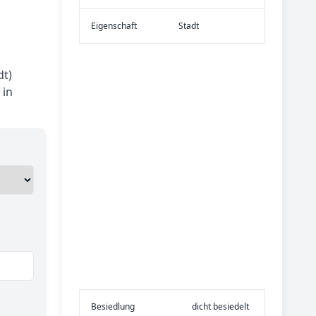
Eigen­schaft
Stadt
dt)
 in
Be­sied­lung
dicht besiedelt