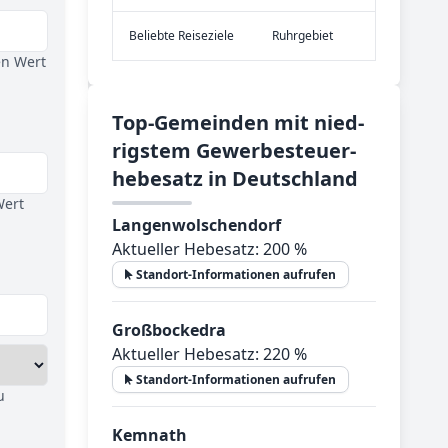
Be­lieb­te Rei­se­zie­le
Ruhrgebiet
en Wert
Top-­Ge­mein­den mit nied­
rig­stem Ge­wer­be­steu­er­
he­be­satz in Deutsch­land
Wert
Langenwolschendorf
Aktueller Hebesatz: 200 %
Standort-Informationen aufrufen
Großbockedra
Aktueller Hebesatz: 220 %
Standort-Informationen aufrufen
u
Kemnath