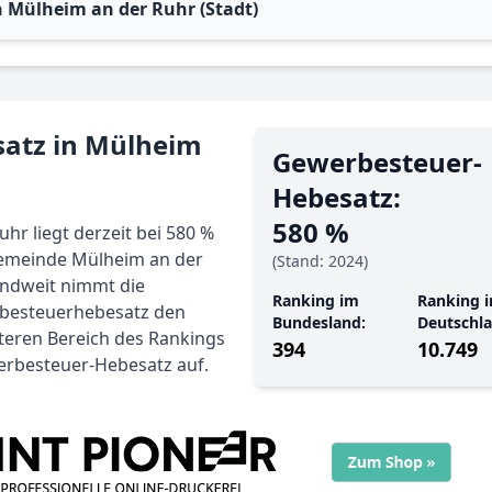
 Mülheim an der Ruhr (Stadt)
satz in Mülheim
Gewerbe­steuer-
Hebe­satz:
580 %
r liegt derzeit bei 580 %
 Gemeinde Mülheim an der
(Stand: 2024)
andweit nimmt die
Ranking im
Ranking i
besteuerhebesatz den
Bundesland:
Deutschla
nteren Bereich des Rankings
394
10.749
erbesteuer-Hebesatz auf.