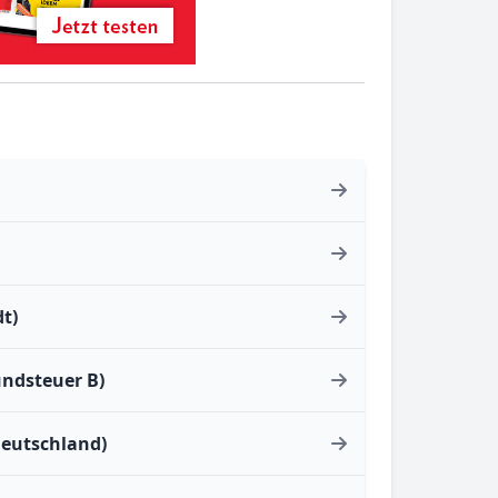
t)
undsteuer B)
Deutschland)