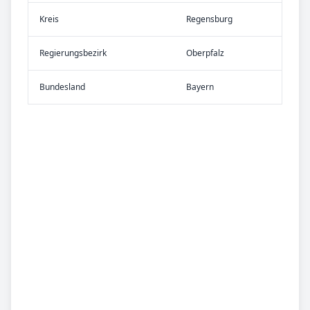
Kreis
Regensburg
Re­gier­ungs­bezirk
Oberpfalz
Bundes­land
Bayern