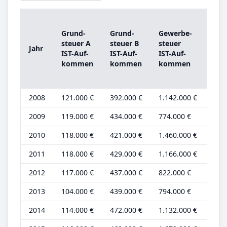
Gru
Grund­
Grund­
Ge­wer­be­
steu
steu­er A
steu­er B
steu­er
Jahr
A
IST-­Auf­
IST-­Auf­
IST-­Auf­
Gru
kom­men
kom­men
kom­men
be­t
2008
121.000 €
392.000 €
1.142.000 €
38.
2009
119.000 €
434.000 €
774.000 €
37.
2010
118.000 €
421.000 €
1.460.000 €
37.
2011
118.000 €
429.000 €
1.166.000 €
37.
2012
117.000 €
437.000 €
822.000 €
36.
2013
104.000 €
439.000 €
794.000 €
33.
2014
114.000 €
472.000 €
1.132.000 €
36.