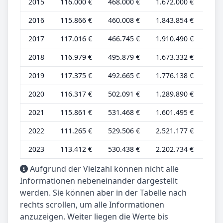
2015
116.000 €
468.000 €
1.672.000 €
36.
2016
115.866 €
460.008 €
1.843.854 €
36.
2017
117.016 €
466.745 €
1.910.490 €
36.
2018
116.979 €
495.879 €
1.673.332 €
36.
2019
117.375 €
492.665 €
1.776.138 €
36.
2020
116.317 €
502.091 €
1.289.890 €
36.
2021
115.861 €
531.468 €
1.601.495 €
36.
2022
111.265 €
529.506 €
2.521.177 €
34.
2023
113.412 €
530.438 €
2.202.734 €
35.
Aufgrund der Vielzahl können nicht alle
Informationen nebeneinander dargestellt
werden. Sie können aber in der Tabelle nach
rechts scrollen, um alle Informationen
anzuzeigen. Weiter liegen die Werte bis