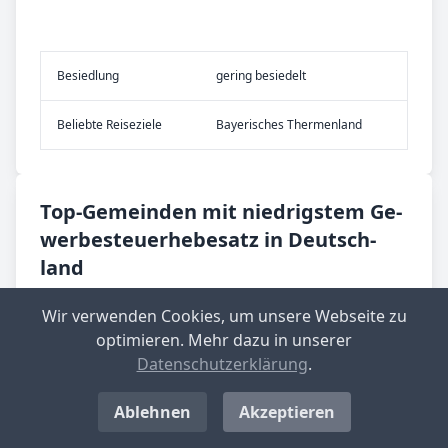
Be­sied­lung
gering besiedelt
Be­lieb­te Rei­se­zie­le
Bayerisches Thermenland
Top-­Ge­mein­den mit nied­rig­stem Ge­
wer­be­steu­er­he­be­satz in Deutsch­
land
Langenwolschendorf
Wir verwenden Cookies, um unsere Webseite zu
Aktueller Hebesatz: 200 %
optimieren. Mehr dazu in unserer
Datenschutzerklärung
.
Standort-Informationen aufrufen
Ablehnen
Akzeptieren
Großbockedra
Aktueller Hebesatz: 220 %