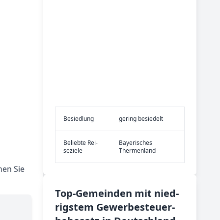
Be­sied­lung
gering besiedelt
Be­lieb­te Rei­
Bayerisches
se­zie­le
Thermenland
nen Sie
Top-­Ge­mein­den mit nied­
rig­stem Ge­wer­be­steu­er­