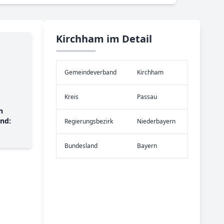
Kirchham im Detail
Gemeinde­verband
Kirchham
Kreis
Passau
n
nd:
Re­gier­ungs­bezirk
Niederbayern
Bundes­land
Bayern