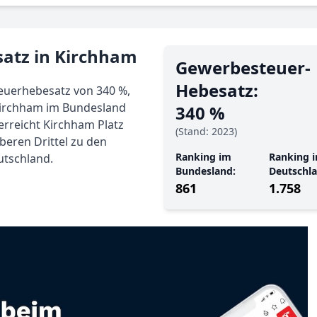
atz in Kirchham
Gewerbe­steuer-
Hebe­satz:
euerhebesatz von 340 %,
 Kirchham im Bundesland
340 %
erreicht Kirchham Platz
(Stand: 2023)
beren Drittel zu den
Ranking im
Ranking i
utschland.
Bundesland:
Deutschla
861
1.758