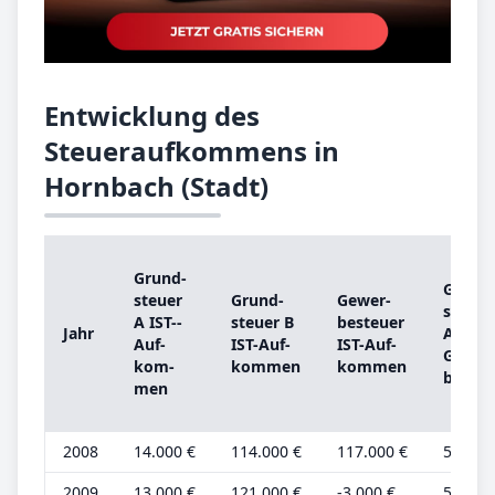
Entwicklung des
Steueraufkommens in
Hornbach (Stadt)
Grund­
Grund
steu­er
Grund­
Ge­wer­
steu­er
A IST-­
steu­er B
be­steu­er
Jahr
A
Auf­
IST-­Auf­
IST-­Auf­
Grund
kom­
kom­men
kom­men
be­trag
men
2008
14.000 €
114.000 €
117.000 €
5.000 
2009
13.000 €
121.000 €
-3.000 €
5.000 