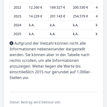
2022
12.260 €
169.527 €
200.530 €
4.087 
2023
14.229 €
201.143 €
254.579 €
4.124 
2024
k.A.
k.A.
k.A.
k.A.
2025
k.A.
k.A.
k.A.
k.A.
Aufgrund der Vielzahl können nicht alle
Informationen nebeneinander dargestellt
werden. Sie können aber in der Tabelle nach
rechts scrollen, um alle Informationen
anzuzeigen. Weiter liegen die Werte bis
einschließlich 2015 nur gerundet auf 1.000er-
Stellen vor.
Dieser Beitrag wird betreut von: