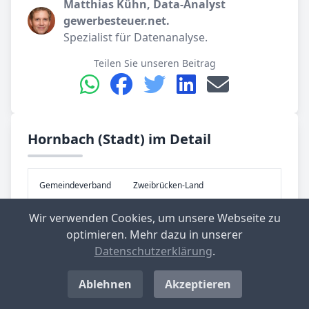
Matthias Kühn, Data-Analyst
gewerbesteuer.net.
Spezialist für Datenanalyse.
Teilen Sie unseren Beitrag
Hornbach (Stadt) im Detail
Gemeinde­verband
Zweibrücken-Land
Wir verwenden Cookies, um unsere Webseite zu
Kreis
Südwestpfalz
optimieren. Mehr dazu in unserer
Datenschutzerklärung
.
Re­gier­ungs­bezirk
früher: Reg.-Bez. Rheinhessen-Pfalz
Ablehnen
Akzeptieren
Bundes­land
Rheinland-Pfalz