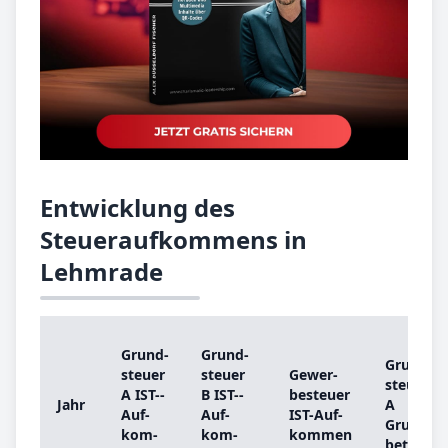
Entwicklung des
Steueraufkommens in
Lehmrade
Grund­
Grund­
Grund­
steu­er
steu­er
Ge­wer­
steu­er
A IST-­
B IST-­
be­steu­er
Jahr
A
Auf­
Auf­
IST-­Auf­
Grund­
kom­
kom­
kom­men
be­trag