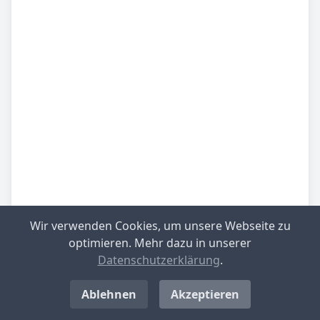
Wir verwenden Cookies, um unsere Webseite zu
optimieren. Mehr dazu in unserer
Be­sied­lung
gering besiedelt
Datenschutzerklärung
.
Be­lieb­te Rei­se­zie­le
übrig. Schleswig-Holstein
Ablehnen
Akzeptieren