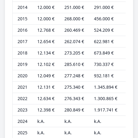
2014
12.000 €
251.000 €
291.000 €
4.000
2015
12.000 €
268.000 €
456.000 €
4.000
2016
12.768 €
260.469 €
524.209 €
3.990
2017
12.654 €
262.074 €
622.981 €
3.954
2018
12.134 €
273.205 €
673.849 €
3.792
2019
12.102 €
285.610 €
730.337 €
3.782
2020
12.049 €
277.248 €
932.181 €
3.765
2021
12.131 €
275.340 €
1.345.894 €
3.791
2022
12.634 €
276.343 €
1.300.865 €
3.948
2023
12.398 €
280.849 €
1.917.741 €
3.874
2024
k.A.
k.A.
k.A.
k.A.
2025
k.A.
k.A.
k.A.
k.A.