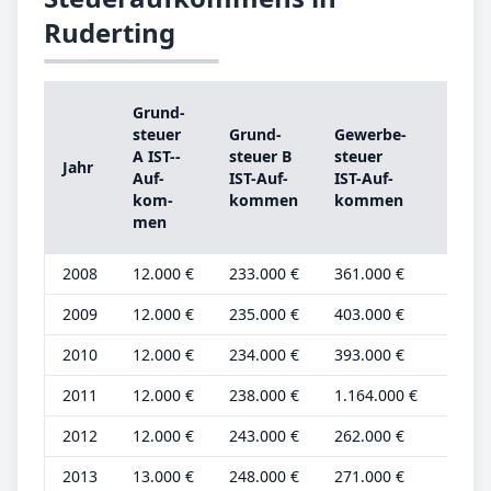
Ruderting
Grund­
Grun
steu­er
Grund­
Ge­wer­be­
steu­
A IST-­
steu­er B
steu­er
Jahr
A
Auf­
IST-­Auf­
IST-­Auf­
Grun
kom­
kom­men
kom­men
be­tr
men
2008
12.000 €
233.000 €
361.000 €
4.000
2009
12.000 €
235.000 €
403.000 €
4.000
2010
12.000 €
234.000 €
393.000 €
4.000
2011
12.000 €
238.000 €
1.164.000 €
4.000
2012
12.000 €
243.000 €
262.000 €
4.000
2013
13.000 €
248.000 €
271.000 €
4.000