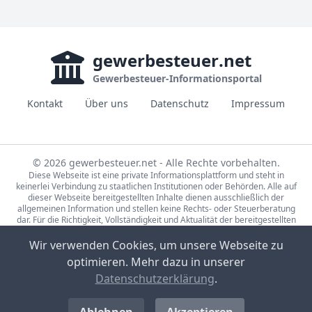
gewerbesteuer
.net
Gewerbesteuer-Informationsportal
Kontakt
Über uns
Datenschutz
Impressum
© 2026 gewerbesteuer.net - Alle Rechte vorbehalten.
Diese Webseite ist eine private Informationsplattform und steht in
keinerlei Verbindung zu staatlichen Institutionen oder Behörden. Alle auf
dieser Webseite bereitgestellten Inhalte dienen ausschließlich der
allgemeinen Information und stellen keine Rechts- oder Steuerberatung
dar. Für die Richtigkeit, Vollständigkeit und Aktualität der bereitgestellten
Informationen wird keine Gewähr übernommen. Bei rechtlichen oder
steuerlichen Fragen wenden Sie sich bitte an einen qualifizierten
Wir verwenden Cookies, um unsere Webseite zu
Fachberater.
optimieren. Mehr dazu in unserer
Die Steuerdaten auf gewerbesteuer.net basieren auf den Erhebungen der
Statistische Ämter des Bundes und der Länder (Lizenz:
dl-de/by-2-0
,
Datenschutzerklärung
.
Datensätze: 71231-01-02-5, 71231-01-03-5) sowie Eigenrecherche.
Bild-Quellen Sponsored-Links: CC0, Partner-Unternehmen, Pexels Lizenz,
Unsplash Lizenz