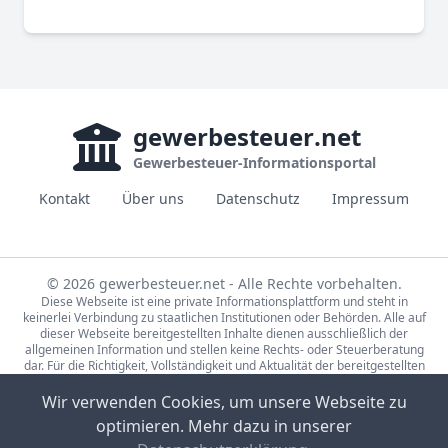
gewerbesteuer
.net
Gewerbesteuer-Informationsportal
Kontakt
Über uns
Datenschutz
Impressum
© 2026 gewerbesteuer.net - Alle Rechte vorbehalten.
Diese Webseite ist eine private Informationsplattform und steht in
keinerlei Verbindung zu staatlichen Institutionen oder Behörden. Alle auf
dieser Webseite bereitgestellten Inhalte dienen ausschließlich der
allgemeinen Information und stellen keine Rechts- oder Steuerberatung
dar. Für die Richtigkeit, Vollständigkeit und Aktualität der bereitgestellten
Informationen wird keine Gewähr übernommen. Bei rechtlichen oder
steuerlichen Fragen wenden Sie sich bitte an einen qualifizierten
Wir verwenden Cookies, um unsere Webseite zu
Fachberater.
optimieren. Mehr dazu in unserer
Die Steuerdaten auf gewerbesteuer.net basieren auf den Erhebungen der
Statistische Ämter des Bundes und der Länder (Lizenz:
dl-de/by-2-0
,