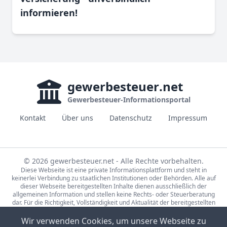
informieren!
gewerbesteuer
.net
Gewerbesteuer-Informationsportal
Kontakt
Über uns
Datenschutz
Impressum
© 2026 gewerbesteuer.net - Alle Rechte vorbehalten.
Diese Webseite ist eine private Informationsplattform und steht in
keinerlei Verbindung zu staatlichen Institutionen oder Behörden. Alle auf
dieser Webseite bereitgestellten Inhalte dienen ausschließlich der
allgemeinen Information und stellen keine Rechts- oder Steuerberatung
dar. Für die Richtigkeit, Vollständigkeit und Aktualität der bereitgestellten
Informationen wird keine Gewähr übernommen. Bei rechtlichen oder
steuerlichen Fragen wenden Sie sich bitte an einen qualifizierten
Wir verwenden Cookies, um unsere Webseite zu
Fachberater.