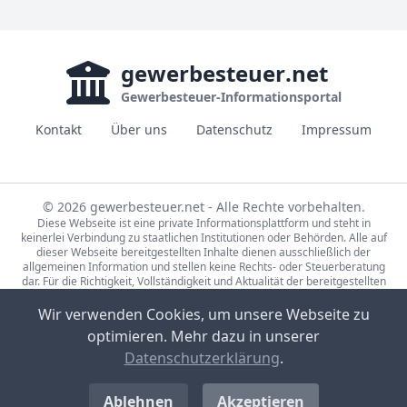
gewerbesteuer
.net
Gewerbesteuer-Informationsportal
Kontakt
Über uns
Datenschutz
Impressum
© 2026 gewerbesteuer.net - Alle Rechte vorbehalten.
Diese Webseite ist eine private Informationsplattform und steht in
keinerlei Verbindung zu staatlichen Institutionen oder Behörden. Alle auf
dieser Webseite bereitgestellten Inhalte dienen ausschließlich der
allgemeinen Information und stellen keine Rechts- oder Steuerberatung
dar. Für die Richtigkeit, Vollständigkeit und Aktualität der bereitgestellten
Informationen wird keine Gewähr übernommen. Bei rechtlichen oder
steuerlichen Fragen wenden Sie sich bitte an einen qualifizierten
Wir verwenden Cookies, um unsere Webseite zu
Fachberater.
optimieren. Mehr dazu in unserer
Die Steuerdaten auf gewerbesteuer.net basieren auf den Erhebungen der
Statistische Ämter des Bundes und der Länder (Lizenz:
dl-de/by-2-0
,
Datenschutzerklärung
.
Datensätze: 71231-01-02-5, 71231-01-03-5) sowie Eigenrecherche.
Bild-Quellen Sponsored-Links: CC0, Partner-Unternehmen, Pexels Lizenz,
Unsplash Lizenz
Ablehnen
Akzeptieren