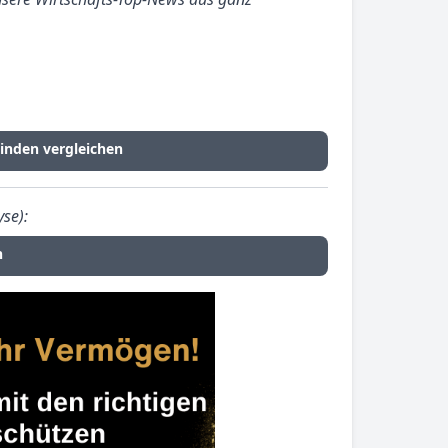
inden vergleichen
se):
n