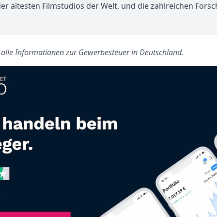
r ältesten Filmstudios der Welt, und die zahlreichen Forsc
s alle Informationen zur Gewerbesteuer in Deutschland.