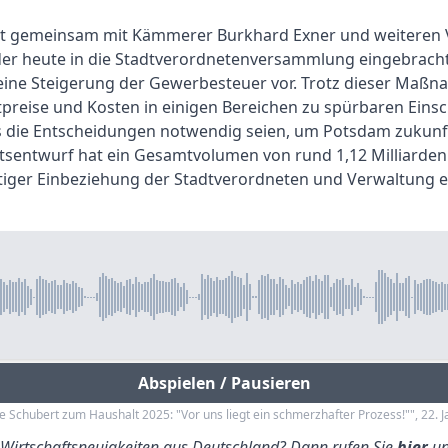
t gemeinsam mit Kämmerer Burkhard Exner und weiteren V
der heute in die Stadtverordnetenversammlung eingebracht
ne Steigerung der Gewerbesteuer vor. Trotz dieser Maßn
preise und Kosten in einigen Bereichen zu spürbaren Eins
s die Entscheidungen notwendig seien, um Potsdam zukun
ltsentwurf hat ein Gesamtvolumen von rund 1,12 Milliard
tiger Einbeziehung der Stadtverordneten und Verwaltung er
Abspielen / Pausieren
e Schubert zum Haushalt 2025: "Vor uns liegt ein schmerzhafter Prozess!"", 22. 
e Wirtschaftsneuigkeiten aus Deutschland? Dann rufen Sie
hier
un