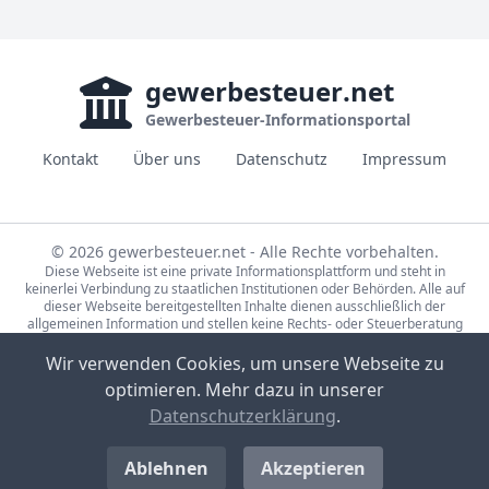
gewerbesteuer
.net
Gewerbesteuer-Informationsportal
Kontakt
Über uns
Datenschutz
Impressum
© 2026 gewerbesteuer.net - Alle Rechte vorbehalten.
Diese Webseite ist eine private Informationsplattform und steht in
keinerlei Verbindung zu staatlichen Institutionen oder Behörden. Alle auf
dieser Webseite bereitgestellten Inhalte dienen ausschließlich der
allgemeinen Information und stellen keine Rechts- oder Steuerberatung
dar. Für die Richtigkeit, Vollständigkeit und Aktualität der bereitgestellten
Informationen wird keine Gewähr übernommen. Bei rechtlichen oder
Wir verwenden Cookies, um unsere Webseite zu
steuerlichen Fragen wenden Sie sich bitte an einen qualifizierten
optimieren. Mehr dazu in unserer
Fachberater.
Die Steuerdaten auf gewerbesteuer.net basieren auf den Erhebungen der
Datenschutzerklärung
.
Statistische Ämter des Bundes und der Länder (Lizenz:
dl-de/by-2-0
,
Datensätze: 71231-01-02-5, 71231-01-03-5) sowie Eigenrecherche.
Bild-Quellen Sponsored-Links: CC0, Partner-Unternehmen, Pexels Lizenz,
Ablehnen
Akzeptieren
Unsplash Lizenz