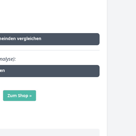
einden vergleichen
nalyse):
fen