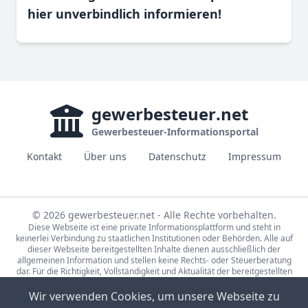
hier unverbindlich informieren!
gewerbesteuer
.net
Gewerbesteuer-Informationsportal
Kontakt
Über uns
Datenschutz
Impressum
© 2026 gewerbesteuer.net - Alle Rechte vorbehalten.
Diese Webseite ist eine private Informationsplattform und steht in
keinerlei Verbindung zu staatlichen Institutionen oder Behörden. Alle auf
dieser Webseite bereitgestellten Inhalte dienen ausschließlich der
allgemeinen Information und stellen keine Rechts- oder Steuerberatung
dar. Für die Richtigkeit, Vollständigkeit und Aktualität der bereitgestellten
Informationen wird keine Gewähr übernommen. Bei rechtlichen oder
steuerlichen Fragen wenden Sie sich bitte an einen qualifizierten
Wir verwenden Cookies, um unsere Webseite zu
Fachberater.