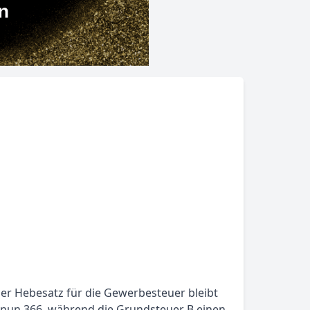
Der Hebesatz für die Gewerbesteuer bleibt
f nun 366, während die Grundsteuer B einen