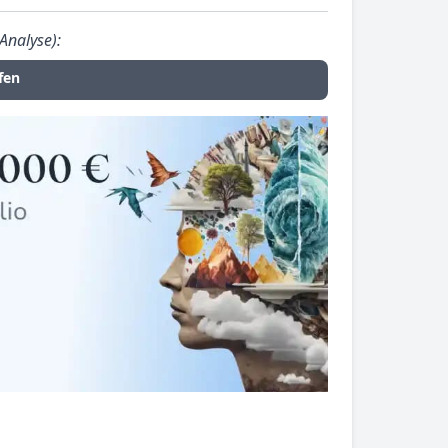
Analyse):
fen