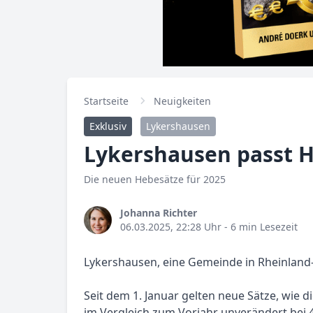
Startseite
Neuigkeiten
Exklusiv
Lykershausen
Lykershausen passt H
Die neuen Hebesätze für 2025
Johanna Richter
06.03.2025, 22:28 Uhr
- 6 min Lesezeit
Lykershausen, eine Gemeinde in Rheinland-P
Seit dem 1. Januar gelten neue Sätze, wie 
im Vergleich zum Vorjahr unverändert bei 