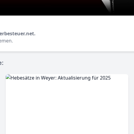
erbesteuer.net.
hemen.
e: