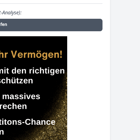
-Analyse):
fen