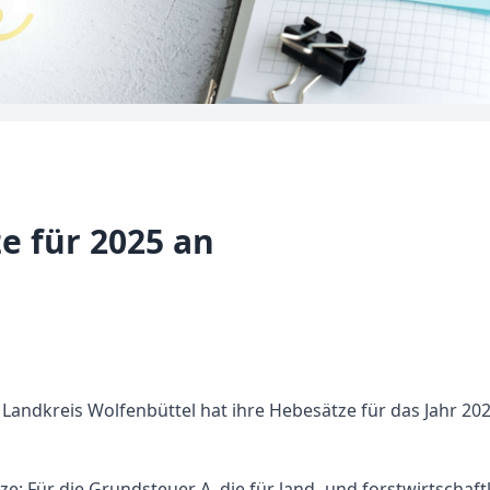
e für 2025 an
andkreis Wolfenbüttel hat ihre Hebesätze für das Jahr 2025
ze: Für die Grundsteuer A, die für land- und forstwirtschaft