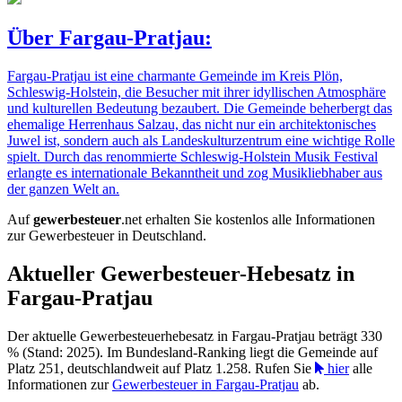
Über Fargau-Pratjau:
Fargau-Pratjau ist eine charmante Gemeinde im Kreis Plön,
Schleswig-Holstein, die Besucher mit ihrer idyllischen Atmosphäre
und kulturellen Bedeutung bezaubert. Die Gemeinde beherbergt das
ehemalige Herrenhaus Salzau, das nicht nur ein architektonisches
Juwel ist, sondern auch als Landeskulturzentrum eine wichtige Rolle
spielt. Durch das renommierte Schleswig-Holstein Musik Festival
erlangte es internationale Bekanntheit und zog Musikliebhaber aus
der ganzen Welt an.
Auf
gewerbesteuer
.net erhalten Sie kostenlos alle Informationen
zur Gewerbesteuer in Deutschland.
Aktueller Gewerbesteuer-Hebesatz in
Fargau-Pratjau
Der aktuelle Gewerbesteuerhebesatz in Fargau-Pratjau beträgt 330
% (Stand: 2025). Im Bundesland-Ranking liegt die Gemeinde auf
Platz 251, deutschlandweit auf Platz 1.258. Rufen Sie
hier
alle
Informationen zur
Gewerbesteuer in Fargau-Pratjau
ab.