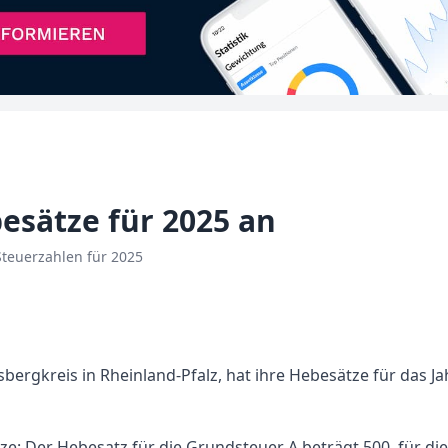
esätze für 2025 an
Steuerzahlen für 2025
bergkreis in Rheinland-Pfalz, hat ihre Hebesätze für das J
tze: Der Hebesatz für die Grundsteuer A beträgt 500, für di