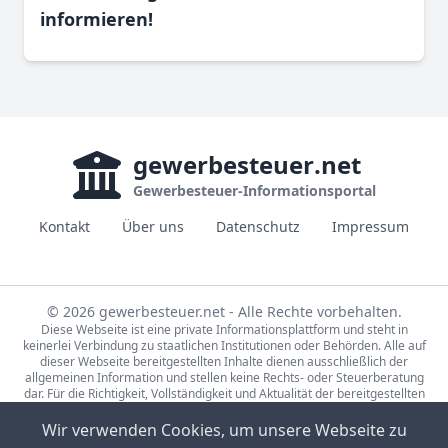
informieren!
gewerbesteuer
.net
Gewerbesteuer-Informationsportal
Kontakt
Über uns
Datenschutz
Impressum
© 2026 gewerbesteuer.net - Alle Rechte vorbehalten.
Diese Webseite ist eine private Informationsplattform und steht in
keinerlei Verbindung zu staatlichen Institutionen oder Behörden. Alle auf
dieser Webseite bereitgestellten Inhalte dienen ausschließlich der
allgemeinen Information und stellen keine Rechts- oder Steuerberatung
dar. Für die Richtigkeit, Vollständigkeit und Aktualität der bereitgestellten
Informationen wird keine Gewähr übernommen. Bei rechtlichen oder
steuerlichen Fragen wenden Sie sich bitte an einen qualifizierten
Wir verwenden Cookies, um unsere Webseite zu
Fachberater.