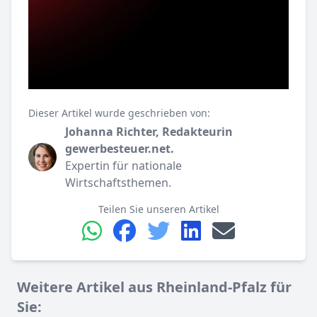
Dieser Artikel wurde geschrieben von:
Johanna Richter, Redakteurin
gewerbesteuer.net.
Expertin für nationale
Wirtschaftsthemen.
Teilen Sie unseren Artikel
Weitere Artikel aus Rheinland-Pfalz für
Sie: