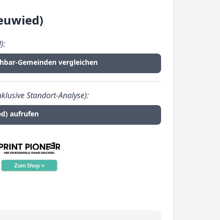
euwied)
):
chbar-Gemeinden vergleichen
klusive Standort-Analyse):
d) aufrufen