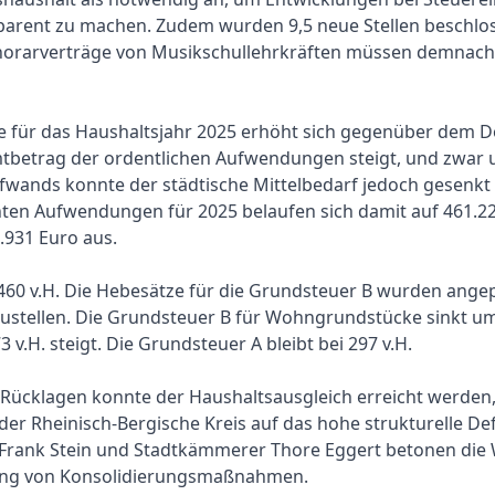
parent zu machen. Zudem wurden 9,5 neue Stellen beschlos
onorarverträge von Musikschullehrkräften müssen demnach 
e für das Haushaltsjahr 2025 erhöht sich gegenüber dem 
tbetrag der ordentlichen Aufwendungen steigt, und zwar u
fwands konnte der städtische Mittelbedarf jedoch gesenkt
ten Aufwendungen für 2025 belaufen sich damit auf 461.22
.931 Euro aus.
 460 v.H. Die Hebesätze für die Grundsteuer B wurden ang
tellen. Die Grundsteuer B für Wohngrundstücke sinkt um 13
.H. steigt. Die Grundsteuer A bleibt bei 297 v.H.
Rücklagen konnte der Haushaltsausgleich erreicht werden
r Rheinisch-Bergische Kreis auf das hohe strukturelle Def
ank Stein und Stadtkämmerer Thore Eggert betonen die W
ung von Konsolidierungsmaßnahmen.