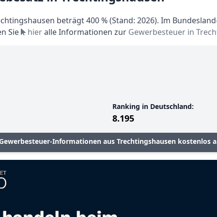
chtingshausen beträgt 400 % (Stand: 2026). Im Bundesland-
en Sie
hier
alle Informationen zur
Gewerbesteuer in Trec
Ranking in Deutschland:
8.195
 Gewerbesteuer-Informationen aus Trechtingshausen kostenlos 