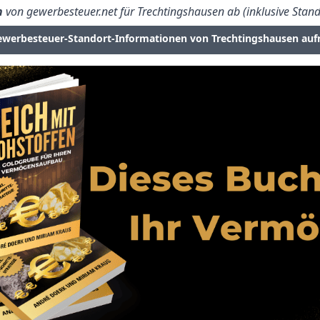
n
von gewerbesteuer.net für Trechtingshausen ab (inklusive Stand
ewerbesteuer-Standort-Informationen von Trechtingshausen auf