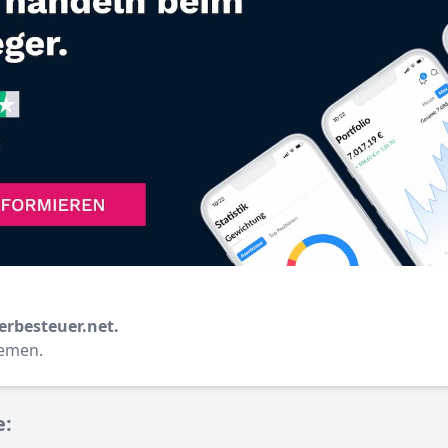
erbesteuer.net.
hemen.
e: