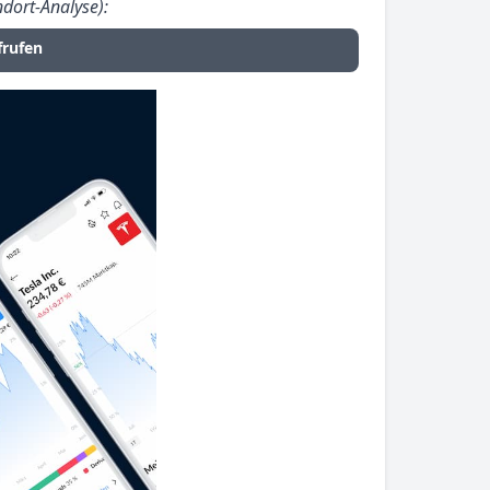
ndort-Analyse):
frufen