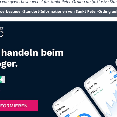
n
von gewerbesteuer.net für Sankt Peter-Ording ab (inklusive Sta
werbesteuer-Standort-Informationen von Sankt Peter-Ording au