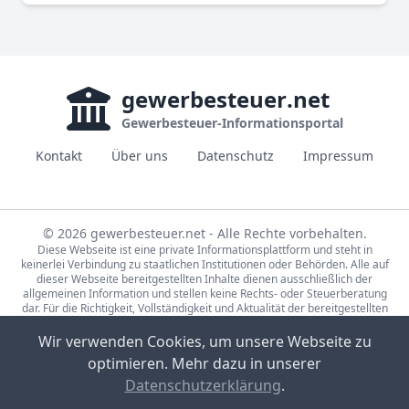
gewerbesteuer
.net
Gewerbesteuer-Informationsportal
Kontakt
Über uns
Datenschutz
Impressum
© 2026 gewerbesteuer.net - Alle Rechte vorbehalten.
Diese Webseite ist eine private Informationsplattform und steht in
keinerlei Verbindung zu staatlichen Institutionen oder Behörden. Alle auf
dieser Webseite bereitgestellten Inhalte dienen ausschließlich der
allgemeinen Information und stellen keine Rechts- oder Steuerberatung
dar. Für die Richtigkeit, Vollständigkeit und Aktualität der bereitgestellten
Informationen wird keine Gewähr übernommen. Bei rechtlichen oder
steuerlichen Fragen wenden Sie sich bitte an einen qualifizierten
Wir verwenden Cookies, um unsere Webseite zu
Fachberater.
optimieren. Mehr dazu in unserer
Die Steuerdaten auf gewerbesteuer.net basieren auf den Erhebungen der
Statistische Ämter des Bundes und der Länder (Lizenz:
dl-de/by-2-0
,
Datenschutzerklärung
.
Datensätze: 71231-01-02-5, 71231-01-03-5) sowie Eigenrecherche.