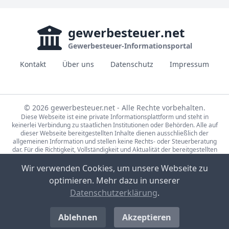
gewerbesteuer
.net
Gewerbesteuer-Informationsportal
Kontakt
Über uns
Datenschutz
Impressum
© 2026 gewerbesteuer.net - Alle Rechte vorbehalten.
Diese Webseite ist eine private Informationsplattform und steht in
keinerlei Verbindung zu staatlichen Institutionen oder Behörden. Alle auf
dieser Webseite bereitgestellten Inhalte dienen ausschließlich der
allgemeinen Information und stellen keine Rechts- oder Steuerberatung
dar. Für die Richtigkeit, Vollständigkeit und Aktualität der bereitgestellten
Informationen wird keine Gewähr übernommen. Bei rechtlichen oder
steuerlichen Fragen wenden Sie sich bitte an einen qualifizierten
Wir verwenden Cookies, um unsere Webseite zu
Fachberater.
optimieren. Mehr dazu in unserer
Die Steuerdaten auf gewerbesteuer.net basieren auf den Erhebungen der
Statistische Ämter des Bundes und der Länder (Lizenz:
dl-de/by-2-0
,
Datenschutzerklärung
.
Datensätze: 71231-01-02-5, 71231-01-03-5) sowie Eigenrecherche.
Bild-Quellen Sponsored-Links: CC0, Partner-Unternehmen, Pexels Lizenz,
Unsplash Lizenz
Ablehnen
Akzeptieren
Bild-Quelle Artikel-Foto: CC BY-SA 4.0
Benreis