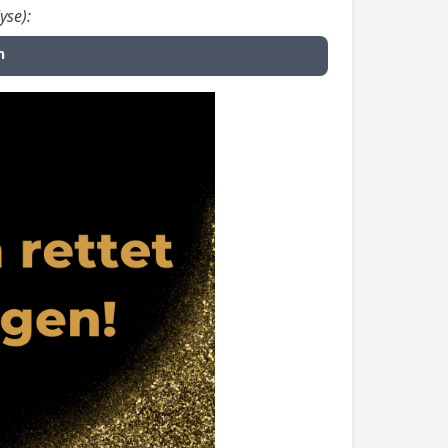
yse):
n