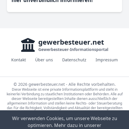
hier unverbindlich informieren!
gewerbesteuer
.net
Gewerbesteuer-Informationsportal
Kontakt
Über uns
Datenschutz
Impressum
© 2026 gewerbesteuer.net - Alle Rechte vorbehalten.
Diese Webseite ist eine private Informationsplattform und steht in
keinerlei Verbindung zu staatlichen Institutionen oder Behörden. Alle auf
dieser Webseite bereitgestellten Inhalte dienen ausschließlich der
allgemeinen Information und stellen keine Rechts- oder Steuerberatung
dar. Für die Richtigkeit, Vollständigkeit und Aktualität der bereitgestellten
Informationen wird keine Gewähr übernommen. Bei rechtlichen oder
steuerlichen Fragen wenden Sie sich bitte an einen qualifizierten
Wir verwenden Cookies, um unsere Webseite zu
Fachberater.
optimieren. Mehr dazu in unserer
Die Steuerdaten auf gewerbesteuer.net basieren auf den Erhebungen der