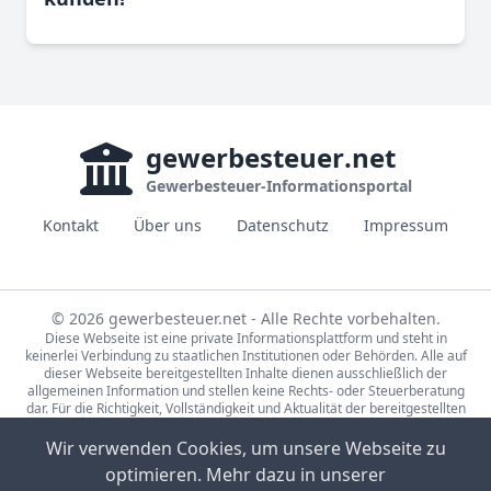
gewerbesteuer
.net
Gewerbesteuer-Informationsportal
Kontakt
Über uns
Datenschutz
Impressum
© 2026 gewerbesteuer.net - Alle Rechte vorbehalten.
Diese Webseite ist eine private Informationsplattform und steht in
keinerlei Verbindung zu staatlichen Institutionen oder Behörden. Alle auf
dieser Webseite bereitgestellten Inhalte dienen ausschließlich der
allgemeinen Information und stellen keine Rechts- oder Steuerberatung
dar. Für die Richtigkeit, Vollständigkeit und Aktualität der bereitgestellten
Informationen wird keine Gewähr übernommen. Bei rechtlichen oder
steuerlichen Fragen wenden Sie sich bitte an einen qualifizierten
Wir verwenden Cookies, um unsere Webseite zu
Fachberater.
optimieren. Mehr dazu in unserer
Die Steuerdaten auf gewerbesteuer.net basieren auf den Erhebungen der