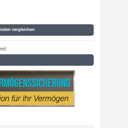
nden vergleichen
se):
n