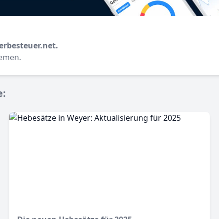
erbesteuer.net.
hemen.
e: