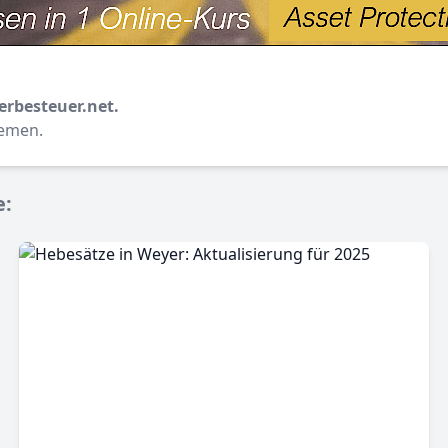
erbesteuer.net.
hemen.
e: