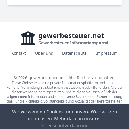
gewerbesteuer
.net
Gewerbesteuer-Informationsportal
Kontakt
Über uns
Datenschutz
Impressum
© 2026 gewerbesteuer.net - Alle Rechte vorbehalten.
Diese Webseite ist eine private Informationsplattform und steht in
keinerlei Verbindung zu staatlichen Institutionen oder Behörden. Alle auf
dieser Webseite bereitgestellten Inhalte dienen ausschließlich der
allgemeinen Information und stellen keine Rechts- oder Steuerberatung
dar. Für die Richtigkeit, Vollständigkeit und Aktualität der bereitgestellten
Informationen wird keine Gewähr übernommen. Bei rechtlichen oder
steuerlichen Fragen wenden Sie sich bitte an einen qualifizierten
Wir verwenden Cookies, um unsere Webseite zu
Fachberater.
optimieren. Mehr dazu in unserer
Die Steuerdaten auf gewerbesteuer.net basieren auf den Erhebungen der
Statistische Ämter des Bundes und der Länder (Lizenz:
dl-de/by-2-0
,
Datenschutzerklärung
.
Datensätze: 71231-01-02-5, 71231-01-03-5) sowie Eigenrecherche.