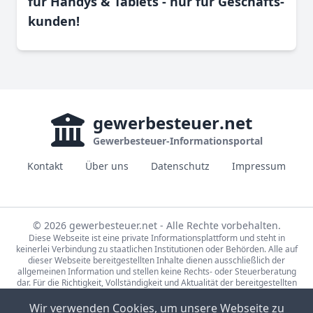
für Handys & Tablets - nur für Geschäfts­
kunden!
gewerbesteuer
.net
Gewerbesteuer-Informationsportal
Kontakt
Über uns
Datenschutz
Impressum
© 2026 gewerbesteuer.net - Alle Rechte vorbehalten.
Diese Webseite ist eine private Informationsplattform und steht in
keinerlei Verbindung zu staatlichen Institutionen oder Behörden. Alle auf
dieser Webseite bereitgestellten Inhalte dienen ausschließlich der
allgemeinen Information und stellen keine Rechts- oder Steuerberatung
dar. Für die Richtigkeit, Vollständigkeit und Aktualität der bereitgestellten
Informationen wird keine Gewähr übernommen. Bei rechtlichen oder
steuerlichen Fragen wenden Sie sich bitte an einen qualifizierten
Wir verwenden Cookies, um unsere Webseite zu