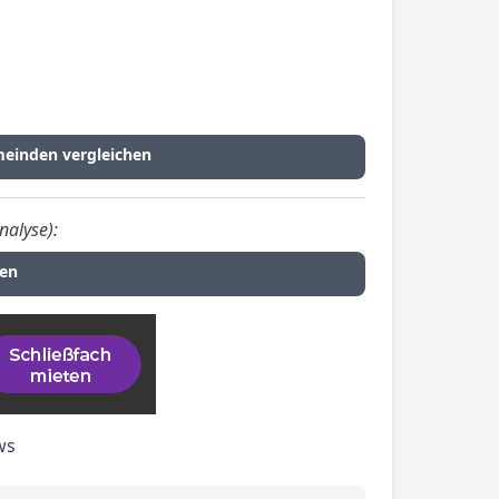
meinden vergleichen
nalyse):
fen