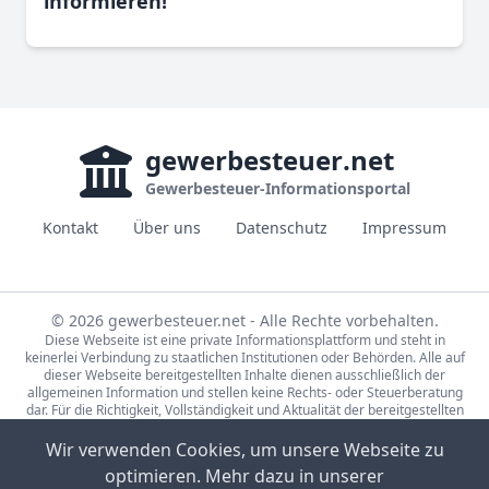
informieren!
gewerbesteuer
.net
Gewerbesteuer-Informationsportal
Kontakt
Über uns
Datenschutz
Impressum
© 2026 gewerbesteuer.net - Alle Rechte vorbehalten.
Diese Webseite ist eine private Informationsplattform und steht in
keinerlei Verbindung zu staatlichen Institutionen oder Behörden. Alle auf
dieser Webseite bereitgestellten Inhalte dienen ausschließlich der
allgemeinen Information und stellen keine Rechts- oder Steuerberatung
dar. Für die Richtigkeit, Vollständigkeit und Aktualität der bereitgestellten
Informationen wird keine Gewähr übernommen. Bei rechtlichen oder
steuerlichen Fragen wenden Sie sich bitte an einen qualifizierten
Wir verwenden Cookies, um unsere Webseite zu
Fachberater.
optimieren. Mehr dazu in unserer
Die Steuerdaten auf gewerbesteuer.net basieren auf den Erhebungen der