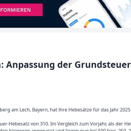
h: Anpassung der Grundsteuer
erg am Lech, Bayern, hat ihre Hebesätze für das Jahr 202
uer-Hebesatz von 310. Im Vergleich zum Vorjahr, als der Heb
en hingegen angepasst und liegen nun bei 500 bzw. 250. 20