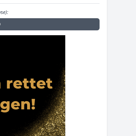
se):
n