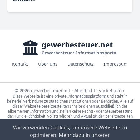
gewerbesteuer
.net
Gewerbesteuer-Informationsportal
Kontakt
Über uns
Datenschutz
Impressum
© 2026 gewerbesteuer.net - Alle Rechte vorbehalten.
Diese Webseite ist eine private Informationsplattform und steht in
keinerlei Verbindung zu staatlichen Institutionen oder Behörden. Alle auf
dieser Webseite bereitgestellten Inhalte dienen ausschließlich der
allgemeinen Information und stellen keine Rechts- oder Steuerberatung
dar. Für die Richtigkeit, Vollständigkeit und Aktualität der bereitgestellten
Informationen wird keine Gewähr übernommen. Bei rechtlichen oder
steuerlichen Fragen wenden Sie sich bitte an einen qualifizierten
Wir verwenden Cookies, um unsere Webseite zu
Fachberater.
optimieren. Mehr dazu in unserer
Die Steuerdaten auf gewerbesteuer.net basieren auf den Erhebungen der