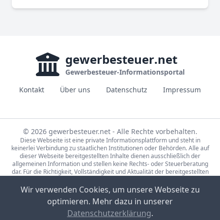
gewerbesteuer
.net
Gewerbesteuer-Informationsportal
Kontakt
Über uns
Datenschutz
Impressum
© 2026 gewerbesteuer.net - Alle Rechte vorbehalten.
Diese Webseite ist eine private Informationsplattform und steht in
keinerlei Verbindung zu staatlichen Institutionen oder Behörden. Alle auf
dieser Webseite bereitgestellten Inhalte dienen ausschließlich der
allgemeinen Information und stellen keine Rechts- oder Steuerberatung
dar. Für die Richtigkeit, Vollständigkeit und Aktualität der bereitgestellten
Informationen wird keine Gewähr übernommen. Bei rechtlichen oder
steuerlichen Fragen wenden Sie sich bitte an einen qualifizierten
Wir verwenden Cookies, um unsere Webseite zu
Fachberater.
optimieren. Mehr dazu in unserer
Die Steuerdaten auf gewerbesteuer.net basieren auf den Erhebungen der
Statistische Ämter des Bundes und der Länder (Lizenz:
dl-de/by-2-0
,
Datenschutzerklärung
.
Datensätze: 71231-01-02-5, 71231-01-03-5) sowie Eigenrecherche.