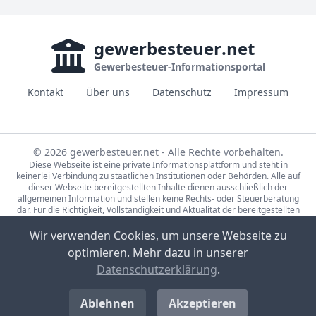
gewerbesteuer
.net
Gewerbesteuer-Informationsportal
Kontakt
Über uns
Datenschutz
Impressum
© 2026 gewerbesteuer.net - Alle Rechte vorbehalten.
Diese Webseite ist eine private Informationsplattform und steht in
keinerlei Verbindung zu staatlichen Institutionen oder Behörden. Alle auf
dieser Webseite bereitgestellten Inhalte dienen ausschließlich der
allgemeinen Information und stellen keine Rechts- oder Steuerberatung
dar. Für die Richtigkeit, Vollständigkeit und Aktualität der bereitgestellten
Informationen wird keine Gewähr übernommen. Bei rechtlichen oder
steuerlichen Fragen wenden Sie sich bitte an einen qualifizierten
Wir verwenden Cookies, um unsere Webseite zu
Fachberater.
optimieren. Mehr dazu in unserer
Die Steuerdaten auf gewerbesteuer.net basieren auf den Erhebungen der
Statistische Ämter des Bundes und der Länder (Lizenz:
dl-de/by-2-0
,
Datenschutzerklärung
.
Datensätze: 71231-01-02-5, 71231-01-03-5) sowie Eigenrecherche.
Bild-Quellen Sponsored-Links: CC0, Partner-Unternehmen, Pexels Lizenz,
Unsplash Lizenz
Ablehnen
Akzeptieren
Bild-Quelle Artikel-Foto: CC BY-SA 3.0
Flodur63