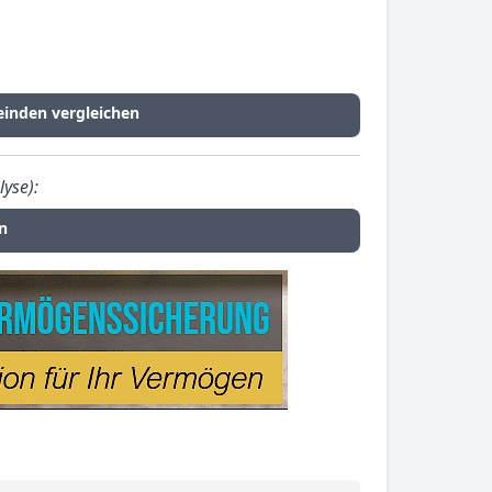
inden vergleichen
lyse):
n