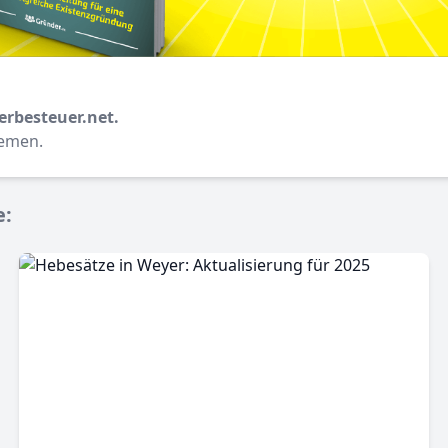
erbesteuer.net.
hemen.
e: