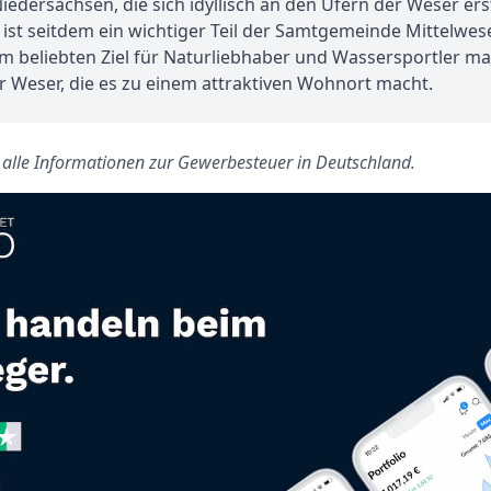
iedersachsen, die sich idyllisch an den Ufern der Weser er
st seitdem ein wichtiger Teil der Samtgemeinde Mittelwese
nem beliebten Ziel für Naturliebhaber und Wassersportler ma
 Weser, die es zu einem attraktiven Wohnort macht.
s alle Informationen zur Gewerbesteuer in Deutschland.