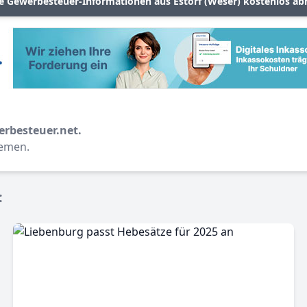
le Gewerbesteuer-Informationen aus Estorf (Weser) kostenlos ab
erbesteuer.net.
hemen.
: