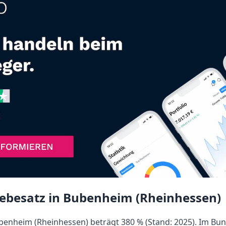
ebesatz in Bubenheim (Rheinhessen)
enheim (Rheinhessen) beträgt 380 % (Stand: 2025). Im Bun