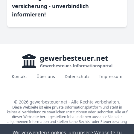
versicherung - unverbindlich
informieren!
gewerbesteuer
.net
Gewerbesteuer-Informationsportal
Kontakt
Über uns
Datenschutz
Impressum
© 2026 gewerbesteuer.net - Alle Rechte vorbehalten.
Diese Webseite ist eine private Informationsplattform und steht in
keinerlei Verbindung zu staatlichen Institutionen oder Behörden. Alle auf
dieser Webseite bereitgestellten Inhalte dienen ausschließlich der
allgemeinen Information und stellen keine Rechts- oder Steuerberatung
dar. Für die Richtigkeit, Vollständigkeit und Aktualität der bereitgestellten
Informationen wird keine Gewähr übernommen. Bei rechtlichen oder
Wir verwenden Cookies, um unsere Webseite zu