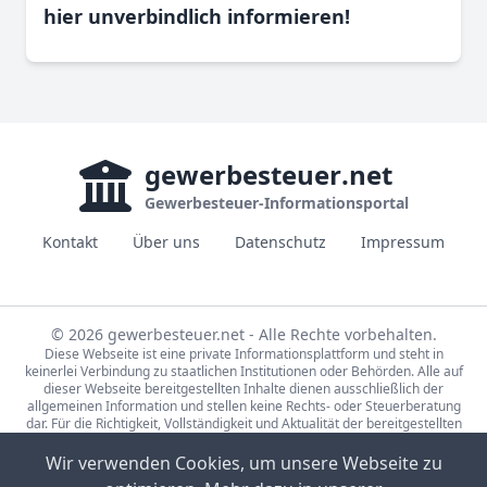
hier unverbindlich informieren!
gewerbesteuer
.net
Gewerbesteuer-Informationsportal
Kontakt
Über uns
Datenschutz
Impressum
© 2026 gewerbesteuer.net - Alle Rechte vorbehalten.
Diese Webseite ist eine private Informationsplattform und steht in
keinerlei Verbindung zu staatlichen Institutionen oder Behörden. Alle auf
dieser Webseite bereitgestellten Inhalte dienen ausschließlich der
allgemeinen Information und stellen keine Rechts- oder Steuerberatung
dar. Für die Richtigkeit, Vollständigkeit und Aktualität der bereitgestellten
Informationen wird keine Gewähr übernommen. Bei rechtlichen oder
steuerlichen Fragen wenden Sie sich bitte an einen qualifizierten
Wir verwenden Cookies, um unsere Webseite zu
Fachberater.