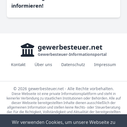
informieren!
gewerbesteuer
.net
Gewerbesteuer-Informationsportal
Kontakt
Über uns
Datenschutz
Impressum
© 2026 gewerbesteuer.net - Alle Rechte vorbehalten.
Diese Webseite ist eine private Informationsplattform und steht in
keinerlei Verbindung zu staatlichen Institutionen oder Behörden. Alle auf
dieser Webseite bereitgestellten Inhalte dienen ausschließlich der
allgemeinen Information und stellen keine Rechts- oder Steuerberatung
dar. Für die Richtigkeit, Vollständigkeit und Aktualität der bereitgestellten
Informationen wird keine Gewähr übernommen. Bei rechtlichen oder
steuerlichen Fragen wenden Sie sich bitte an einen qualifizierten
Wir verwenden Cookies, um unsere Webseite zu
Fachberater.