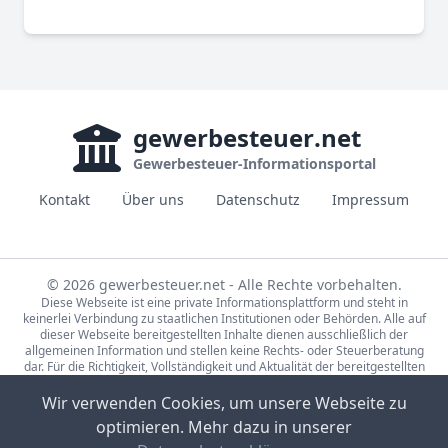
gewerbesteuer
.net
Gewerbesteuer-Informationsportal
Kontakt
Über uns
Datenschutz
Impressum
© 2026 gewerbesteuer.net - Alle Rechte vorbehalten.
Diese Webseite ist eine private Informationsplattform und steht in
keinerlei Verbindung zu staatlichen Institutionen oder Behörden. Alle auf
dieser Webseite bereitgestellten Inhalte dienen ausschließlich der
allgemeinen Information und stellen keine Rechts- oder Steuerberatung
dar. Für die Richtigkeit, Vollständigkeit und Aktualität der bereitgestellten
Informationen wird keine Gewähr übernommen. Bei rechtlichen oder
steuerlichen Fragen wenden Sie sich bitte an einen qualifizierten
Wir verwenden Cookies, um unsere Webseite zu
Fachberater.
optimieren. Mehr dazu in unserer
Die Steuerdaten auf gewerbesteuer.net basieren auf den Erhebungen der
Statistische Ämter des Bundes und der Länder (Lizenz:
dl-de/by-2-0
,